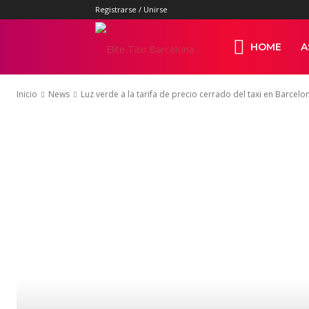
Registrarse / Unirse
Elite
HOME
A
Inicio
News
Luz verde a la tarifa de precio cerrado del taxi en Barcelo
Taxi