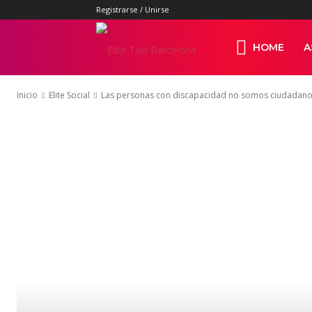
Registrarse / Unirse
Elite
HOME
A
Inicio
Elite Social
Las personas con discapacidad no somos ciudadan
Taxi