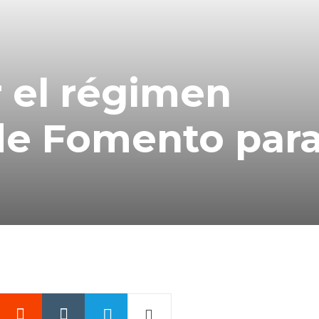
r el régimen
de Fomento para