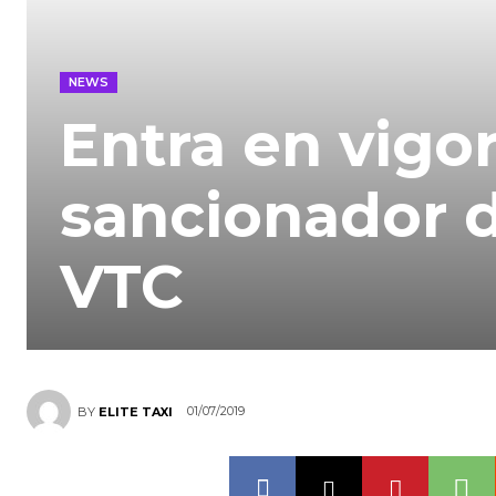
NEWS
Entra en vigo
sancionador 
VTC
01/07/2019
BY
ELITE TAXI