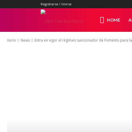
Registrarse / Unirse
Elite
HOME
A
Inicio
News
Entra en vigor el régimen sancionador de Fomento para l
Taxi