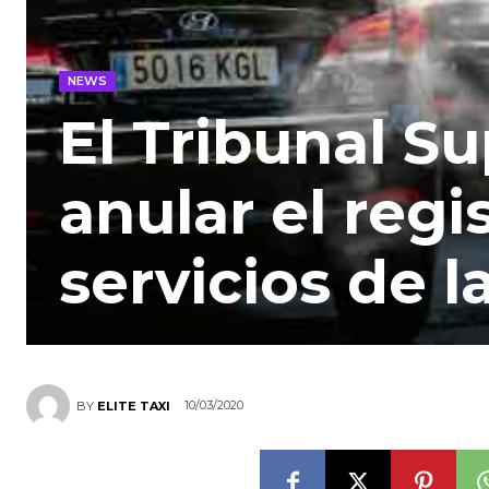
NEWS
El Tribunal S
anular el regi
servicios de l
10/03/2020
BY
ELITE TAXI