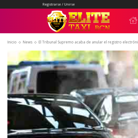
Registrarse / Unirse
Elite
Inicio
News
El Tribunal Supremo acaba de anular el registro electróni
Taxi