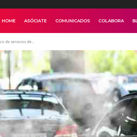
HOME
ASÓCIATE
COMUNICADOS
COLABORA
B
co de servicios de...