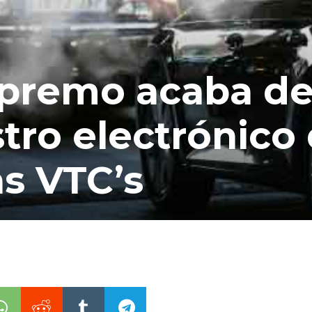
upremo acaba d
stro electrónico
as VTC’s