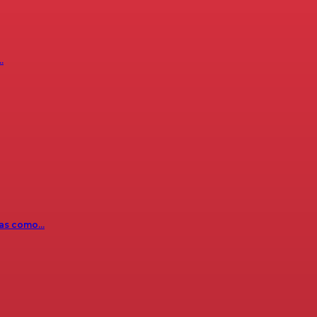
…
icas como…