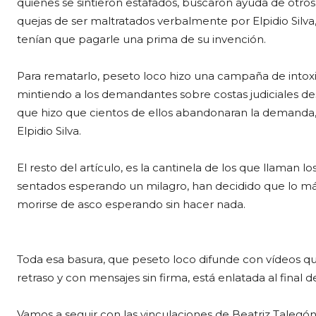
quienes se sintieron estafados, buscaron ayuda de otros
quejas de ser maltratados verbalmente por Elpidio Silv
tenían que pagarle una prima de su invención.
Para rematarlo, peseto loco hizo una campaña de intoxi
mintiendo a los demandantes sobre costas judiciales de
que hizo que cientos de ellos abandonaran la demanda, 
Elpidio Silva.
El resto del artículo, es la cantinela de los que llama
sentados esperando un milagro, han decidido que lo má
morirse de asco esperando sin hacer nada.
Toda esa basura, que peseto loco difunde con vídeos q
retraso y con mensajes sin firma, está enlatada al final d
Vamos a seguir con las vinculaciones de Beatriz Talegón, 