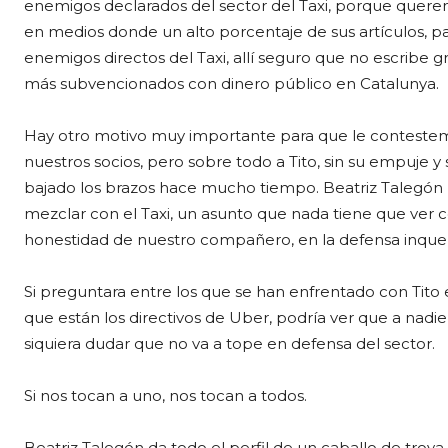
enemigos declarados del sector del Taxi, porque quere
en medios donde un alto porcentaje de sus artículos, pa
enemigos directos del Taxi, allí seguro que no escribe 
más subvencionados con dinero público en Catalunya.
Hay otro motivo muy importante para que le contestemo
nuestros socios, pero sobre todo a Tito, sin su empuje
bajado los brazos hace mucho tiempo. Beatriz Talegón h
mezclar con el Taxi, un asunto que nada tiene que ver 
honestidad de nuestro compañero, en la defensa inquebr
Si preguntara entre los que se han enfrentado con Tito e
que están los directivos de Uber, podría ver que a nadi
siquiera dudar que no va a tope en defensa del sector.
Si nos tocan a uno, nos tocan a todos.
Beatriz Talegón da todo el perfil de un caballo de troya