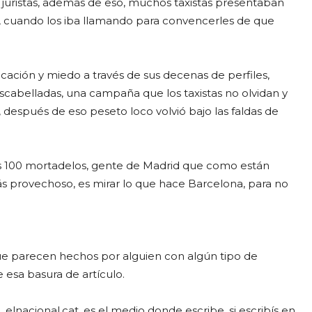
 juristas, además de eso, muchos taxistas presentaban
a, cuando los iba llamando para convencerles de que
cación y miedo a través de sus decenas de perfiles,
scabelladas, una campaña que los taxistas no olvidan y
después de eso peseto loco volvió bajo las faldas de
n los 100 mortadelos, gente de Madrid que como están
s provechoso, es mirar lo que hace Barcelona, para no
ue parecen hechos por alguien con algún tipo de
e esa basura de artículo.
elnacional.cat, es el medio donde escribe, si escribís en