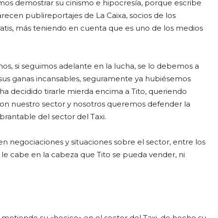
mos demostrar su cinismo e hipocresía, porque escribe
recen publireportajes de La Caixa, socios de los
gratis, más teniendo en cuenta que es uno de los medios
s, si seguimos adelante en la lucha, se lo debemos a
 y sus ganas incansables, seguramente ya hubiésemos
a decidido tirarle mierda encima a Tito, queriendo
con nuestro sector y nosotros queremos defender la
antable del sector del Taxi.
n negociaciones y situaciones sobre el sector, entre los
e le cabe en la cabeza que Tito se pueda vender, ni
, metiendo su «hocico» en el sector del Taxi, de hecho su