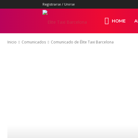
Registrarse / Unirse
Elite
HOME
A
Inicio
Comunicados
Comunicado de Élite Taxi Barcelona
Taxi