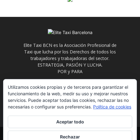
Elite Taxi BCN es la Asociación Profesional de
Taxi que lucha por los Derechos de todos los
trabajadores y trabajadoras del sector.
ESTRATEGIA, PASIÓN Y LUCHA.
POR y PARA
Contáctanos:
info@elitetaxi.taxi
Utilizamos cookies propias y de terceros para garantizar el
funcionamiento de la web, medir su uso y mejorar nuestros
servicios. Puede aceptar todas las cookies, rechazar las no
necesarias o configurar sus preferencias.
Política de cookies
Aceptar todo
Elite Jurídica
Elite Social
El Avispero
Contacto
Rechazar