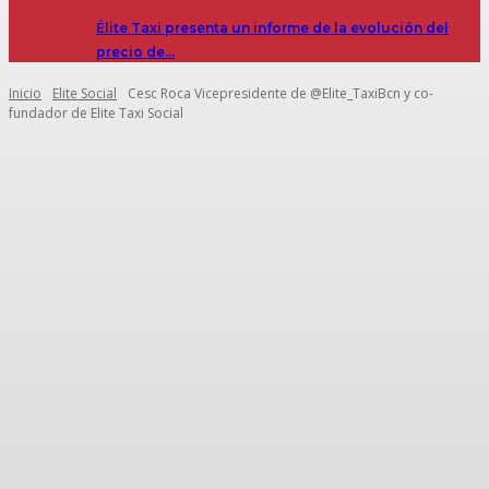
Élite Taxi presenta un informe de la evolución del
precio de…
Inicio
Elite Social
Cesc Roca Vicepresidente de @Elite_TaxiBcn y co-
fundador de Elite Taxi Social