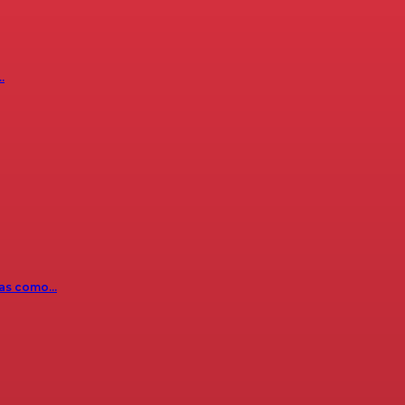
…
icas como…