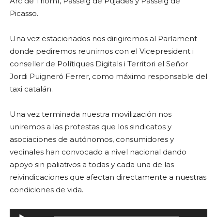
Arc de Triomf, Passeig de Pujades y Passeig de
Picasso.
Una vez estacionados nos dirigiremos al Parlament
donde pediremos reunirnos con el Vicepresident i
conseller de Polítiques Digitals i Territori el Señor
Jordi Puigneró Ferrer, como máximo responsable del
taxi catalán.
Una vez terminada nuestra movilización nos
uniremos a las protestas que los sindicatos y
asociaciones de autónomos, consumidores y
vecinales han convocado a nivel nacional dando
apoyo sin paliativos a todas y cada una de las
reivindicaciones que afectan directamente a nuestras
condiciones de vida.
R