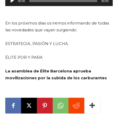
00:00
00:00
e
p
r
En los próximos días os iremos informando de todas
o
las novedades que vayan surgiendo.
d
u
ESTRATEGIA, PASIÓN Y LUCHA.
c
t
ÉLITE POR Y PARA
o
r
La asamblea de Élite Barcelona aprueba
d
movilizaciones por la subida de los carburantes
e
a
u
d
i
o