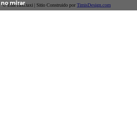
no mirar
© EliteTaxi.taxi | Sitio Construido por
TimisDesign.com