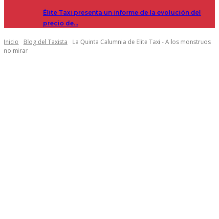
Élite Taxi presenta un informe de la evolución del
precio de…
Inicio
Blog del Taxista
La Quinta Calumnia de Elite Taxi - A los monstruos
no mirar