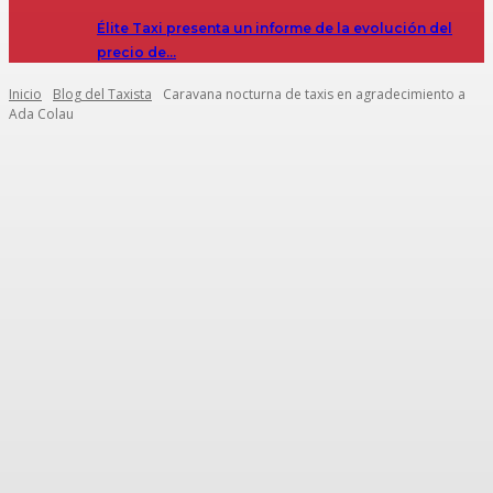
Élite Taxi presenta un informe de la evolución del
precio de…
Inicio
Blog del Taxista
Caravana nocturna de taxis en agradecimiento a
Ada Colau