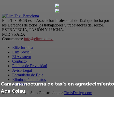
Elite Taxi BCN es la Asociación Profesional de Taxi que lucha por
los Derechos de todos los trabajadores y trabajadoras del sector.
ESTRATEGIA, PASIÓN Y LUCHA.
POR y PARA
Contáctanos:
info@elitetaxi.taxi
Elite Jurídica
Elite Social
El Avispero
Contacto
Política de Privacidad
Aviso Legal
Formulario de Baja
Eliminación de datos
Caravana nocturna de taxis en agradecimiento
Estatutos
Ada Colau
© EliteTaxi.taxi | Sitio Construido por
TimisDesign.com