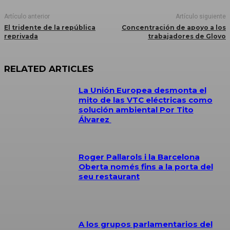
Artículo anterior
Artículo siguiente
El tridente de la república
Concentración de apoyo a los
reprivada
trabajadores de Glovo
RELATED ARTICLES
La Unión Europea desmonta el
mito de las VTC eléctricas como
solución ambiental Por Tito
Álvarez
Roger Pallarols i la Barcelona
Oberta només fins a la porta del
seu restaurant
A los grupos parlamentarios del